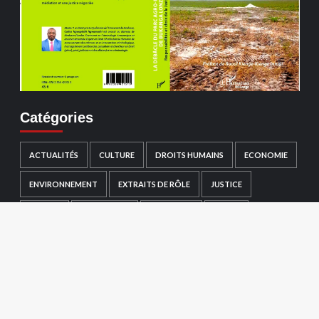
Catégories
ACTUALITÉS
CULTURE
DROITS HUMAINS
ECONOMIE
ENVIRONNEMENT
EXTRAITS DE RÔLE
JUSTICE
MONDE
NON CLASSÉ
POLITIQUE
SANTÉ
SCIENCE
SOCIÉTÉ
SPORTS