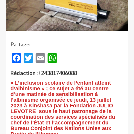
Partager
Facebook
Twitter
Email
WhatsApp
Rédaction :+243817406088
« L’inclusion scolaire de l’enfant atteint
d’albinisme »
; ce sujet a été au centre
d’une matinée de sensibilisation à
l’albinisme organisée ce jeudi, 13 juillet
2023 à Kinshasa par la Fondation JULIO
LEVOTRE sous le haut patronage de la
coordination des services spécialisés du
chef de l’État et l’accompagnement du
Bureau Conjoint des Nations Unies aux