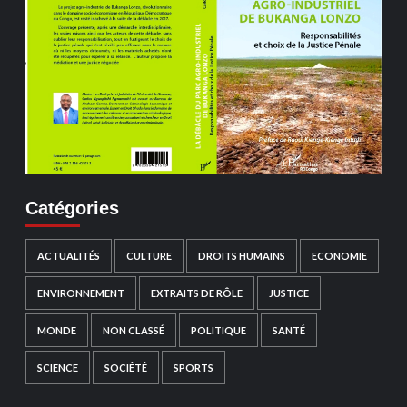
Catégories
ACTUALITÉS
CULTURE
DROITS HUMAINS
ECONOMIE
ENVIRONNEMENT
EXTRAITS DE RÔLE
JUSTICE
MONDE
NON CLASSÉ
POLITIQUE
SANTÉ
SCIENCE
SOCIÉTÉ
SPORTS