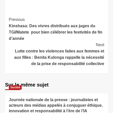
l’Université de
Sunderland à Londres,
Malicka Mukubu est une
Previous
femme entrepreneure
congolaise, originaire de
Kinshasa: Des vivres distribués aux juges du
la province du Kwilu,
TGI/Matete pour bien célébrer les festivités de fin
dans le territoire de
d’année
Gungu et de la
Next
Cataracte, territoire…
Lutte contre les violences faites aux femmes et
aux filles : Benita Kulonga rappelle la nécessité
de la prise de responsabilité collective
Sur le même sujet
Société
Journée nationale de la presse : journalistes et
acteurs des médias appelés à conjuguer éthique,
innovation et responsabilité à l’ère de l’IA