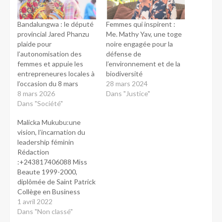
Bandalungwa : le député
Femmes qui inspirent :
provincial Jared Phanzu
Me. Mathy Yav, une toge
plaide pour
noire engagée pour la
l’autonomisation des
défense de
femmes et appuie les
l’environnement et de la
entrepreneures locales à
biodiversité
l’occasion du 8 mars
28 mars 2024
8 mars 2026
Dans "Justice"
Dans "Société"
Malicka Mukubu:une
vision, l’incarnation du
leadership féminin
Rédaction
:+243817406088 Miss
Beaute 1999-2000,
diplômée de Saint Patrick
Collège en Business
Management et munie
1 avril 2022
d’un BA hons en
Dans "Non classé"
Business Studies de