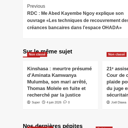
Previous
RDC : Me Abed Kayembe Ngoy explique son
ouvrage «Les techniques de recouvrement de
créances bancaires dans l’espace OHADA»
Sur le même sujet
Non classé
Non classé
Kinshasa : meurtre présumé
21ᵉ assis
d’Aminata Kamwanya
Cour de 
Mulumba, son mari arrêté,
plaide po
Thomas Molele en fuite et
du juge e
recherché par la justice
sécuritai
Super
4 juin 2026
0
Joël Diawa
Nos dernières pépites