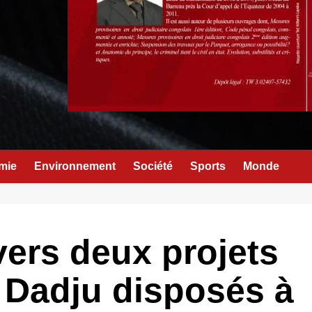
mie
Environnement
Société
Sports
Monde
vers deux projets
 Dadju disposés à