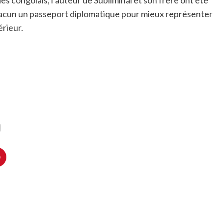
es congolais, l’auteur de Subliminal et son frère ont été
hacun un passeport diplomatique pour mieux représenter
rieur.