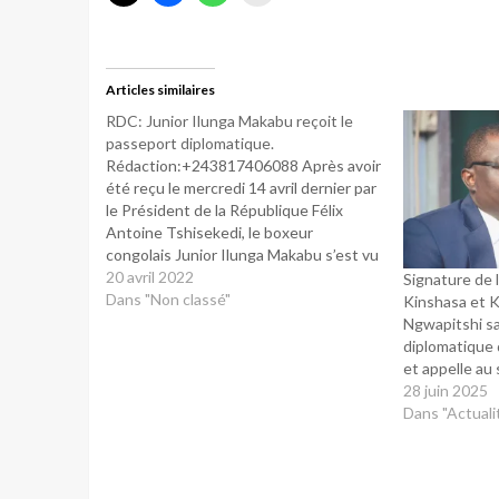
Articles similaires
RDC: Junior Ilunga Makabu reçoit le
passeport diplomatique.
Rédaction:+243817406088 Après avoir
été reçu le mercredi 14 avril dernier par
le Président de la République Félix
Antoine Tshisekedi, le boxeur
congolais Junior Ilunga Makabu s’est vu
être octroyé ce mercredi, soit une
20 avril 2022
Signature de 
semaine plus tard, le passeport
Dans "Non classé"
Kinshasa et Ki
diplomatique sur instruction. Junior
Ngwapitshi sa
Ilunga Makabu est le 5ème à bénéficier
diplomatique 
de…
et appelle au
28 juin 2025
Dans "Actuali