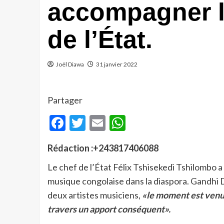
accompagner l
de l’État.
Joël Diawa
31 janvier 2022
Partager
Facebook
Twitter
Email
WhatsApp
Rédaction :+243817406088
Le chef de l’État Félix Tshisekedi Tshilombo a
musique congolaise dans la diaspora. Gandhi D
deux artistes musiciens,
«le moment est venu d
travers un apport conséquent».