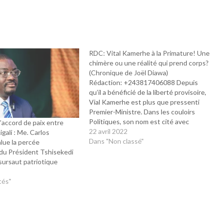
RDC: Vital Kamerhe à la Primature! Une
chimère ou une réalité qui prend corps?
(Chronique de Joël Diawa)
Rédaction: +243817406088 Depuis
qu’il a bénéficié de la liberté provisoire,
Vial Kamerhe est plus que pressenti
Premier-Ministre. Dans les couloirs
Politiques, son nom est cité avec
l’accord de paix entre
insistance comme le successeur de
22 avril 2022
gali : Me. Carlos
Jean-Michel Sama Lukonde. Sauver le
Dans "Non classé"
lue la percée
bilan de Tshisekedi? L'accord de Nairobi
du Président Tshisekedi
qui du moins, n'a jamais été appliqué,
 sursaut patriotique
prévoyait…
tés"