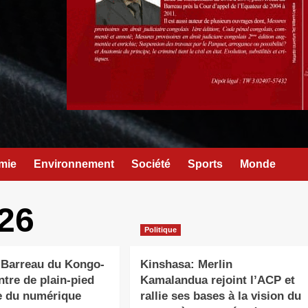
mie
Environnement
Société
Sports
Monde
026
Politique
 Barreau du Kongo-
Kinshasa: Merlin
ntre de plain-pied
Kamalandua rejoint l’ACP et
re du numérique
rallie ses bases à la vision du