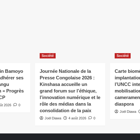
Société
Société
cin Bamoyo
Journée Nationale de la
Carte biomé
 adhérer ses
Presse Congolaise 2026 :
implantatio
angu
Kinshasa accueille un
l’UNCC inte
on « Progrès
grand forum sur l’éthique,
mobilisatio
ACP
l’innovation numérique et le
cameramen 
rôle des médias dans la
diaspora
ût 2026
0
consolidation de la paix
Joël Diawa
Joël Diawa
4 août 2026
0