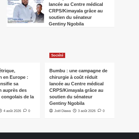
lancée au Centre médical
CRPS/Kimayala grâce au
soutien du sénateur
Gentiny Ngobila
Société
trique,
Bumbu : une campagne de
n en Europe :
chirurgie à coût réduit
nsifie sa
lancée au Centre médical
n auprès des
CRPS/Kimayala grâce au
congolais de la
soutien du sénateur
Gentiny Ngobila
4 août 2026
0
Joël Diawa
3 août 2026
0