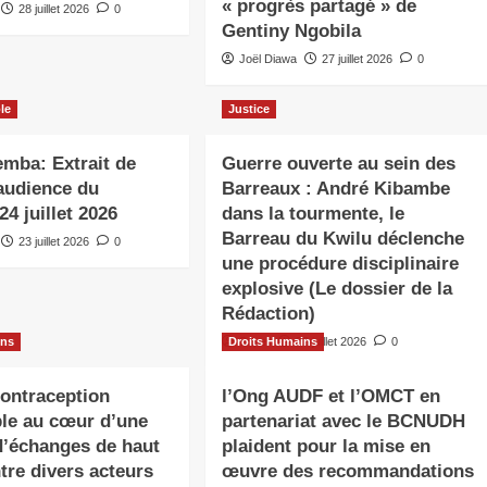
« progrès partagé » de
28 juillet 2026
0
Gentiny Ngobila
Joël Diawa
27 juillet 2026
0
ôle
Justice
emba: Extrait de
Guerre ouverte au sein des
’audience du
Barreaux : André Kibambe
24 juillet 2026
dans la tourmente, le
Barreau du Kwilu déclenche
23 juillet 2026
0
une procédure disciplinaire
explosive (Le dossier de la
Rédaction)
ins
Droits Humains
Super
22 juillet 2026
0
contraception
l’Ong AUDF et l’OMCT en
ble au cœur d’une
partenariat avec le BCNUDH
d’échanges de haut
plaident pour la mise en
tre divers acteurs
œuvre des recommandations