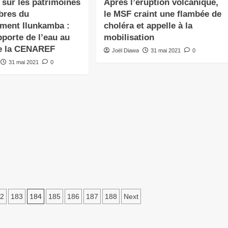
 sur les patrimoines
Après l’éruption volcanique,
bres du
le MSF craint une flambée de
ment Ilunkamba :
choléra et appelle à la
porte de l’eau au
mobilisation
e la CENAREF
Joël Diawa
31 mai 2021
0
31 mai 2021
0
184
2
183
185
186
187
188
Next