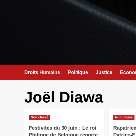
Droits Humains
Politique
Justice
Econo
Joël Diawa
Non classé
Non classé
Festivités du 30 juin : Le roi
Rapatriem
Philippe de Belgique reporte
Patrice-