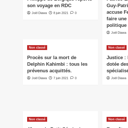
son voyage en RDC
Guy-Pat
accuse Fe
Joël Diawa
8 juin 2021
0
faire une
politique
Joël Diawa
Non classé
Non classé
Procès sur la mort de
Justice :
Delphin Kahimbi : tous les
dotée de
prévenus acquittés.
spécialisé
Joël Diawa
7 juin 2021
0
Joël Diawa
Non classé
Non classé