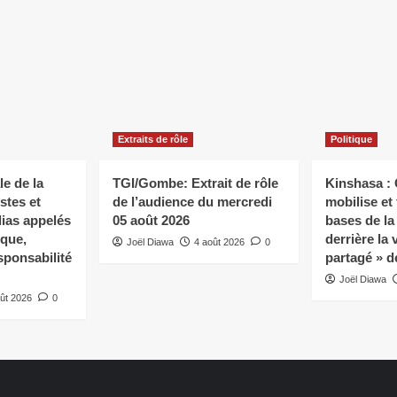
Extraits de rôle
Politique
e de la
TGI/Gombe: Extrait de rôle
Kinshasa :
stes et
de l’audience du mercredi
mobilise et 
ias appelés
05 août 2026
bases de l
ique,
derrière la 
Joël Diawa
4 août 2026
0
sponsabilité
partagé » d
Joël Diawa
ût 2026
0