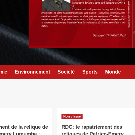
mie
Environnement
Société
Sports
Monde
Non classé
ent de la relique de
RDC: le rapatriement des
Emery Lumumba :
reliques de Patrice-Emery