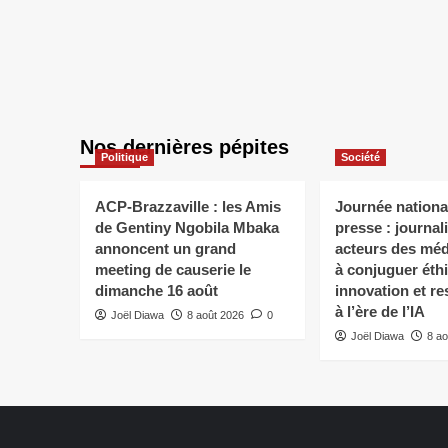
Nos dernières pépites
Politique
Société
ACP-Brazzaville : les Amis
Journée national
de Gentiny Ngobila Mbaka
presse : journali
annoncent un grand
acteurs des méd
meeting de causerie le
à conjuguer éth
dimanche 16 août
innovation et re
à l’ère de l’IA
Joël Diawa
8 août 2026
0
Joël Diawa
8 ao