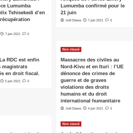
rice Lumumba
Lumumba confirmé pour le
lix Tshisekedi d’en
21 juin
 récupération
Joël Diawa
7 juin 2021
0
7 juin 2021
0
Non classé
 La RDC est enfin
Massacres des civiles au
s magistrats
Nord-Kivu et en Ituri : l’UE
s en droit fiscal.
dénonce des crimes de
guerre et de graves
5 juin 2021
0
violations des droits
humains et du droit
international humanitaire
Joël Diawa
4 juin 2021
0
Non classé