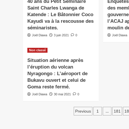
40 ans du Petit Séminaire
Enquêtes
Saint Charles Lwanga de
des mem
Katende : Le Bâtonnier Coco
gouverne
Kayudi va à la rescousse des
l’ACAJ ap
séminaristes.
moulin d
Joël Diawa
3 juin 2021
0
Joël Diawa
Non classé
Situation aérienne après
l’éruption du volcan
Nyragongo : L’aéroport de
Bukavu ouvert et celui de
Goma reste fermé.
Joël Diawa
30 mai 2021
0
…
Previous
1
181
18